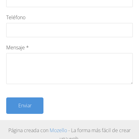
Teléfono
Mensaje
*
Página creada con
Mozello
- La forma más fácil de crear
una web.