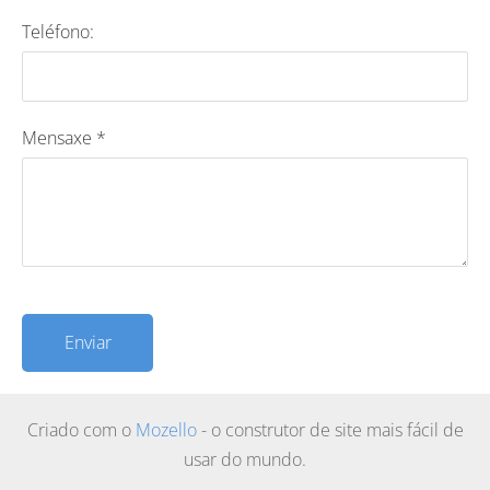
Teléfono:
Mensaxe
*
Criado com o
Mozello
- o construtor de site mais fácil de
usar do mundo.